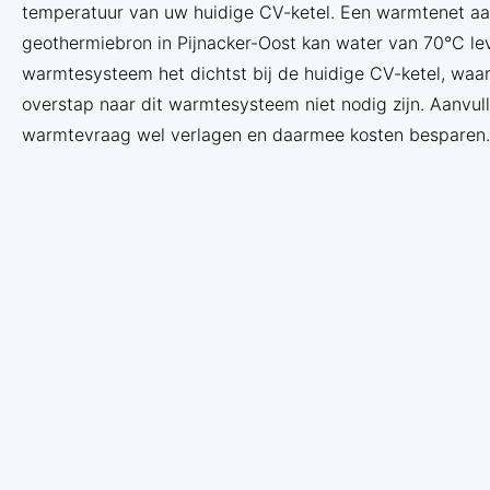
temperatuur van uw huidige CV-ketel. Een warmtenet a
geothermiebron in Pijnacker-Oost kan water van 70°C le
warmtesysteem het dichtst bij de huidige CV-ketel, waard
overstap naar dit warmtesysteem niet nodig zijn. Aanvu
warmtevraag wel verlagen en daarmee kosten besparen.
Waarom nu?
Het collectieve warmtesysteem is nu mogelijk, omdat er 
Oost, die de benodigde temperatuur kan leveren. De ko
om een aanbod aan u voor te bereiden. We willen graag
betekent het voor u, wat gaat het kosten en hoe gaan we
van dit aanbod gebruik te maken.