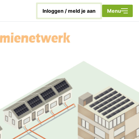
Sluiten
inloggen / meld je aan
Menu
Home
Met energie aan de slag!
Duurzaamheidscoach
Nieuwsbrief