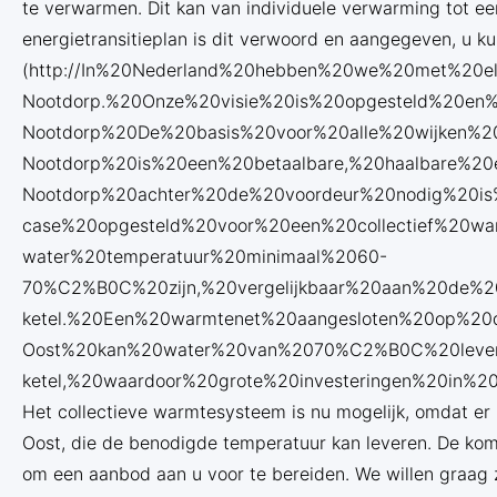
te verwarmen. Dit kan van individuele verwarming tot ee
energietransitieplan is dit verwoord en aangegeven, u kun
(http://In%20Nederland%20hebben%20we%20met%20e
Nootdorp.%20Onze%20visie%20is%20opgesteld%20en
Nootdorp%20De%20basis%20voor%20alle%20wijken%20
Nootdorp%20is%20een%20betaalbare,%20haalbare%2
Nootdorp%20achter%20de%20voordeur%20nodig%20is
case%20opgesteld%20voor%20een%20collectief%20
water%20temperatuur%20minimaal%2060-
70%C2%B0C%20zijn,%20vergelijkbaar%20aan%20de%
ketel.%20Een%20warmtenet%20aangesloten%20op%20
Oost%20kan%20water%20van%2070%C2%B0C%20levere
ketel,%20waardoor%20grote%20investeringen%20in
Het collectieve warmtesysteem is nu mogelijk, omdat er 
Oost, die de benodigde temperatuur kan leveren. De ko
om een aanbod aan u voor te bereiden. We willen graag