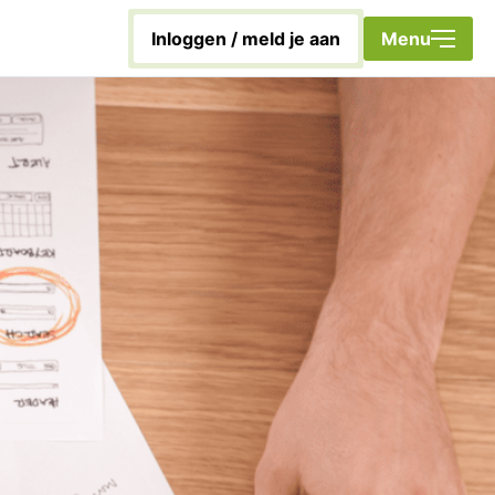
inloggen / meld je aan
Sluiten
Menu
Home
Met energie aan de slag!
Duurzaamheidscoach
Nieuwsbrief
Veelgestelde vragen