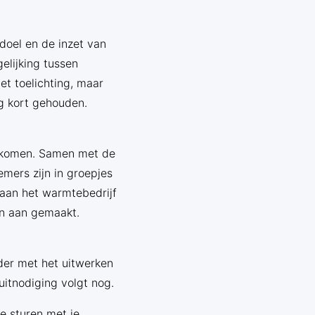
 doel en de inzet van
elijking tussen
t toelichting, maar
g kort gehouden.
e komen. Samen met de
mers zijn in groepjes
an het warmtebedrijf
n aan gemaakt.
der met het uitwerken
uitnodiging volgt nog.
e sturen met je