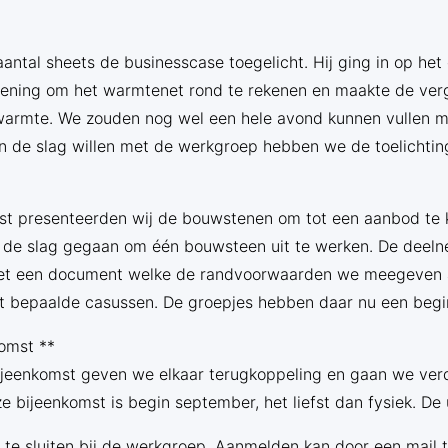
antal sheets de businesscase toegelicht. Hij ging in op het
kening om het warmtenet rond te rekenen en maakte de verg
warmte. We zouden nog wel een hele avond kunnen vullen me
 de slag willen met de werkgroep hebben we de toelichtin
mst presenteerden wij de bouwstenen om tot een aanbod t
 de slag gegaan om één bouwsteen uit te werken. De deelne
et een document welke de randvoorwaarden we meegeven a
 bepaalde casussen. De groepjes hebben daar nu een begi
omst **
ijeenkomst geven we elkaar terugkoppeling en gaan we ver
 bijeenkomst is begin september, het liefst dan fysiek. De 
 te sluiten bij de werkgroep. Aanmelden kan door een mail t