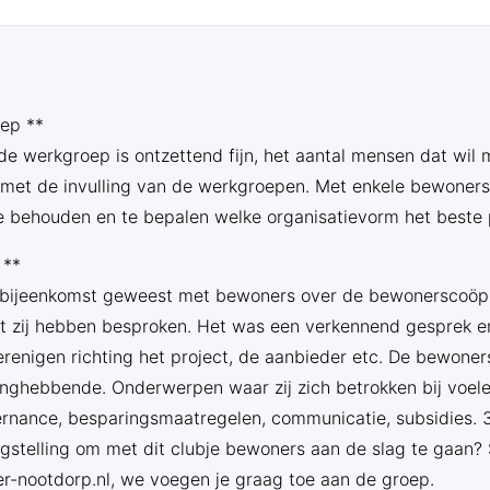
ep **
e werkgroep is ontzettend fijn, het aantal mensen dat wil 
 met de invulling van de werkgroepen. Met enkele bewoners
e behouden en te bepalen welke organisatievorm het beste 
 **
e bijeenkomst geweest met bewoners over de bewonerscoöper
t zij hebben besproken. Het was een verkennend gesprek en
verenigen richting het project, de aanbieder etc. De bewoner
langhebbende. Onderwerpen waar zij zich betrokken bij voele
ernance, besparingsmaatregelen, communicatie, subsidies. 3
angstelling om met dit clubje bewoners aan de slag te gaan?
er-nootdorp.nl, we voegen je graag toe aan de groep.