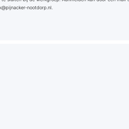
k@pijnacker-nootdorp.nl.
Energietransitie
Aardgasvrij Klapwijk
Door: Gemeente Pijnacker-Nootdorp
Geïnteresseerd
1
Reacties
0