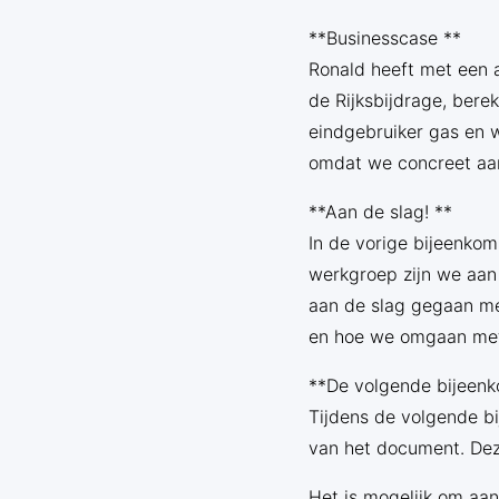
**Businesscase **
Ronald heeft met een a
de Rijksbijdrage, bere
eindgebruiker gas en 
omdat we concreet aan
**Aan de slag! **
In de vorige bijeenko
werkgroep zijn we aan
aan de slag gegaan m
en hoe we omgaan met
**De volgende bijeenk
Tijdens de volgende b
van het document. Deze
Het is mogelijk om aan