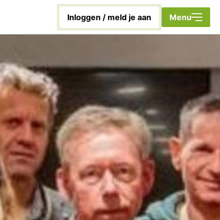
Sluiten
inloggen / meld je aan
Menu
Home
Met energie aan de slag!
Duurzaamheidscoach
Nieuwsbrief