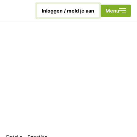
Sluiten
inloggen / meld je aan
Menu
Home
Met energie aan de slag!
Duurzaamheidscoach
Nieuwsbrief